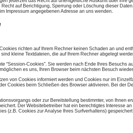
n jederzeit das Recht auf unentgeltliche Auskunft über Ihre 
 Recht auf Berichtigung, Sperrung oder Löschung dieser Date
er im Impressum angegebenen Adresse an uns wenden.
e
 Cookies richten auf Ihrem Rechner keinen Schaden an und ent
s sind kleine Textdateien, die auf Ihrem Rechner abgelegt werde
te “Session-Cookies”. Sie werden nach Ende Ihres Besuchs aut
ermöglichen es uns, Ihren Browser beim nächsten Besuch wiede
tzen von Cookies informiert werden und Cookies nur im Einzelf
er Cookies beim Schließen des Browser aktivieren. Bei der Dea
onsvorgangs oder zur Bereitstellung bestimmter, von Ihnen erw
peichert. Der Websitebetreiber hat ein berechtigtes Interesse a
kies (z.B. Cookies zur Analyse Ihres Surfverhaltens) gespeiche