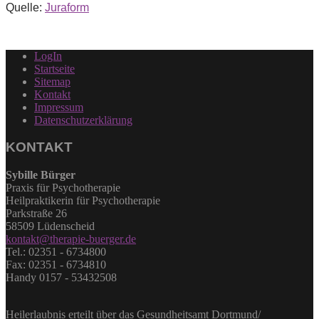
Quelle:
Juraform
LogIn
Startseite
Sitemap
Kontakt
Impressum
Datenschutzerklärung
KONTAKT
Sybille Bürger
Praxis für Psychotherapie
Heilpraktikerin für Psychotherapie
Parkstraße 26
58509 Lüdenscheid
kontakt@therapie-buerger.de
Tel.: 02351 - 6734800
Fax: 02351 - 6734810
Handy 0157 - 53432508
Heilerlaubnis erteilt über das Gesundheitsamt Dortmund/