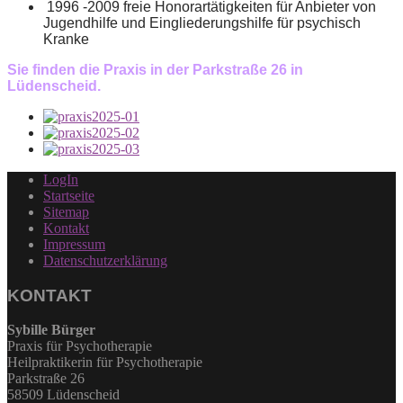
1996 -2009 freie Honorartätigkeiten für Anbieter von
Jugendhilfe und Eingliederungshilfe für psychisch
Kranke
Sie finden die Praxis in der Parkstraße 26 in
Lüdenscheid.
LogIn
Startseite
Sitemap
Kontakt
Impressum
Datenschutzerklärung
KONTAKT
Sybille Bürger
Praxis für Psychotherapie
Heilpraktikerin für Psychotherapie
Parkstraße 26
58509 Lüdenscheid