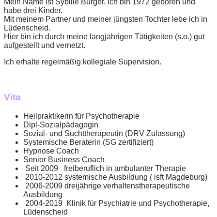
Mein Name ist Sybille Bürger. Ich bin 1972 geboren und
habe drei Kinder.
Mit meinem Partner und meiner jüngsten Tochter lebe ich in
Lüdenscheid.
Hier bin ich durch meine langjährigen Tätigkeiten (s.o.) gut
aufgestellt und vernetzt.
Ich erhalte regelmäßig kollegiale Supervision.
Vita
Heilpraktikerin für Psychotherapie
Dipl-Sozialpädagogin
Sozial- und Suchttherapeutin (DRV Zulassung)
Systemische Beraterin (SG zertifiziert)
Hypnose Coach
Senior Business Coach
Seit 2009 freiberuflich in ambulanter Therapie
2010-2012 systemische Ausbildung ( isft Magdeburg)
2006-2009 dreijährige verhaltenstherapeutische
Ausbildung
2004-2019 Klinik für Psychiatrie und Psychotherapie,
Lüdenscheid